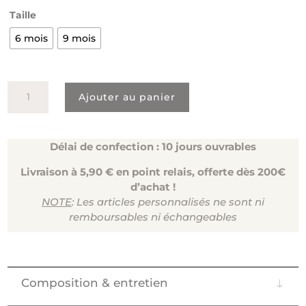
Taille
6 mois
9 mois
quantité
Ajouter au panier
de
GRENOUILLÈRE
-
Délai de confection : 10 jours ouvrables
Konges
Sløjd
Livraison à 5,90 € en point relais, offerte dès 200€
d’achat !
NOTE
: Les articles personnalisés ne sont ni
remboursables ni échangeables
Composition & entretien